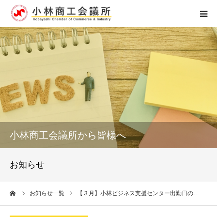
ホーム
組織概要
アクセス
個人情報保護
小林商工会議所から皆様へ
お問い合せ
お知らせ
0984-23-4121
ーム
お知らせ一覧
【３月】小林ビジネス支援センター出勤日の…
受付時間 8：15～17：00