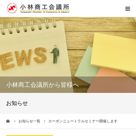
ホーム
組織概要
アクセス
個人情報保護
小林商工会議所から皆様へ
お問い合せ
お知らせ
0984-23-4121
ーム
お知らせ一覧
カーボンニュートラルセミナー開催します
受付時間 8：15～17：00