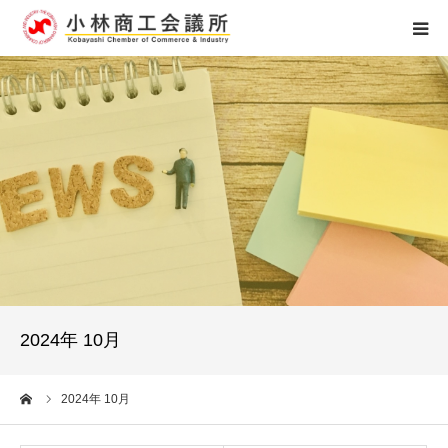
ホーム
組織概要
アクセス
個人情報保護
お問い合せ
2024年 10月
0984-23-4121
ーム
2024年 10月
受付時間 8：15～17：00