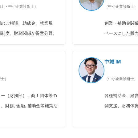
務士・中小企業診断士）
（中小企業診断士）
用のご相談、助成金、就業規
創業・補助金関
価制度、財務関係が得意分野。
ベースにした販
中城 IM
断士）
（中小企業診断士）
カー（財務部）、商工団体等の
各種補助金、経
。財務, 金融, 補助金等施策活
開支援、財務体