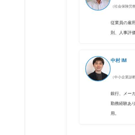
（社会保険労
従業員の雇
則、人事評
中村 IM
（中小企業診
銀行、メー
勤務経験あり
用。