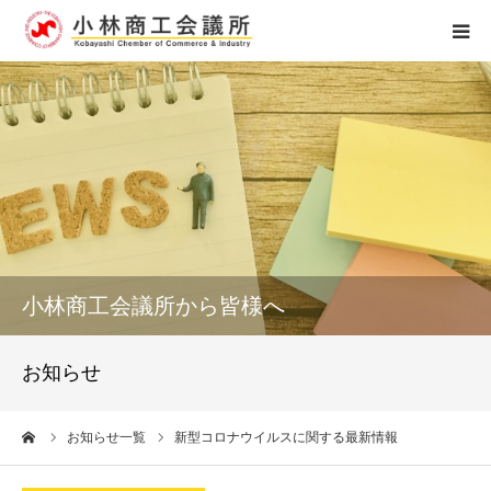
ホーム
組織概要
アクセス
個人情報保護
小林商工会議所から皆様へ
お問い合せ
お知らせ
0984-23-4121
ーム
お知らせ一覧
新型コロナウイルスに関する最新情報
受付時間 8：15～17：00