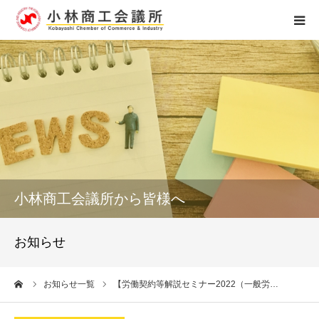
ホーム
組織概要
アクセス
個人情報保護
小林商工会議所から皆様へ
お問い合せ
お知らせ
0984-23-4121
ーム
お知らせ一覧
【労働契約等解説セミナー2022（一般労…
受付時間 8：15～17：00