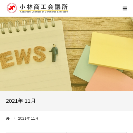
ホーム
組織概要
アクセス
個人情報保護
お問い合せ
2021年 11月
0984-23-4121
ーム
2021年 11月
受付時間 8：15～17：00