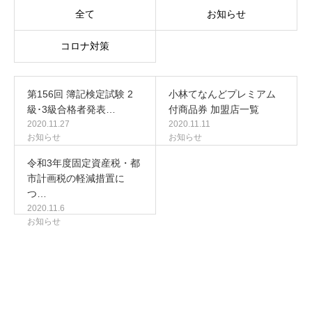
全て
お知らせ
コロナ対策
第156回 簿記検定試験 2
小林てなんどプレミアム
級･3級合格者発表…
付商品券 加盟店一覧
2020.11.27
2020.11.11
お知らせ
お知らせ
令和3年度固定資産税・都
市計画税の軽減措置に
つ…
2020.11.6
お知らせ