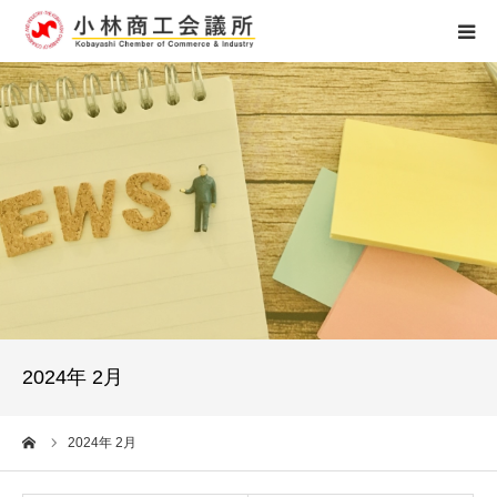
ホーム
組織概要
アクセス
個人情報保護
お問い合せ
2024年 2月
0984-23-4121
ーム
2024年 2月
受付時間 8：15～17：00