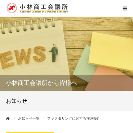
ホーム
組織概要
アクセス
個人情報保護
小林商工会議所から皆様へ
お問い合せ
お知らせ
0984-23-4121
ーム
お知らせ一覧
ファクタリングに関する注意喚起
受付時間 8：15～17：00