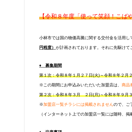
【令和８年度「使って笑顔！こば
小林市では国の物価高騰に関する交付金を活用し
円程度）
が計画されております。
それに先駆けて
♦ 募集期間
第１次：令和８年１月２７日(火)～令和８年２月２
※この期間にお申込みいただいた加盟店は、
商品
第２次：令和８年３月 ２日(月)～令和８年９月３
※
加盟店一覧チラシには掲載されません
ので、ご
（インターネット上での加盟店一覧には随時、掲