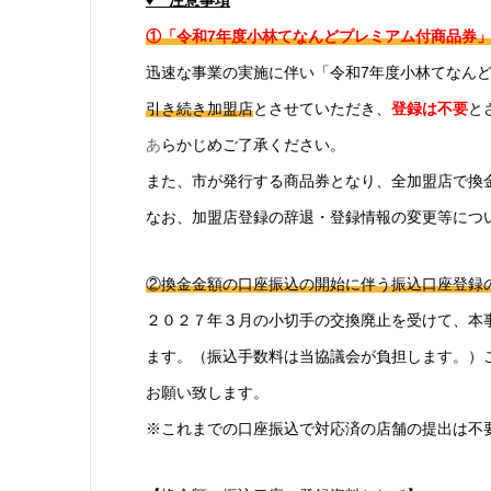
♦ 注意事項
①「令和7年度小林てなんどプレミアム付商品券
迅速な事業の実施に伴い「令和7年度小林てなん
引き続き加盟店
とさせていただき、
登録は不要
と
あ
らかじめご了承ください。
また、市が発行する商品券となり、全加盟店で換
なお、加盟店登録の辞退・登録情報の変更等につ
②換金金額の口座振込の開始に伴う振込口座登録
２０２７年３月の小切手の交換廃止を受けて、本
ます。（振込手数料は当協議会が負担します。）
お願い致します。
※これまでの口座振込で対応済の店舗の提出は不