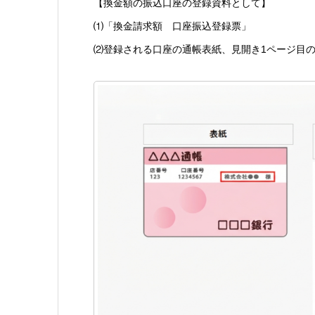
【換金額の振込口座の登録資料として】
⑴「換金請求額 口座振込登録票」
⑵登録される口座の通帳表紙、見開き1ページ目