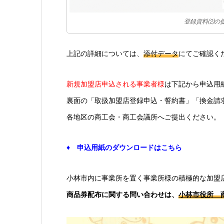
登録資料⑵の
上記の詳細については、
添付データ
にてご確認く
新規加盟店申込される事業者様
は下記から申込用
裏面の「取扱加盟店登録申込・誓約書」「換金請
各地区の商工会・商工会議所へご提出ください。
♦ 申込用紙のダウンロードはこちら
小林市内に事業所を置く事業所様の積極的な加盟
商品券配布に関する問い合わせは、
小林市役所 