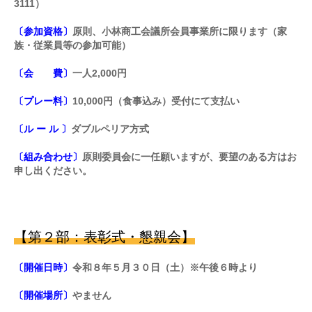
3111）
〔参加資格〕
原則、小林商工会議所会員事業所に限ります（家
族・従業員等の参加可能）
〔会 費〕
一人2,000円
〔プレー料〕
10,000円（食事込み）受付にて支払い
〔ル ー ル 〕
ダブルペリア方式
〔組み合わせ〕
原則委員会に一任願いますが、要望のある方はお
申し出ください。
【第２部：表彰式・懇親会】
〔開催日時〕
令和８年５月３０日（土）※午後６時より
〔開催場所〕
やません