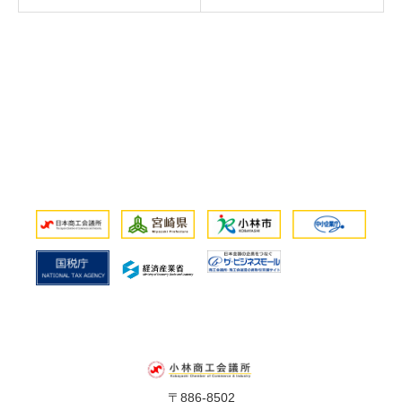
〒886-8502