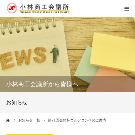
ホーム
組織概要
アクセス
個人情報保護
小林商工会議所から皆様へ
お問い合せ
お知らせ
0984-23-4121
ーム
お知らせ一覧
第21回会頭杯ゴルフコンペのご案内
受付時間 8：15～17：00