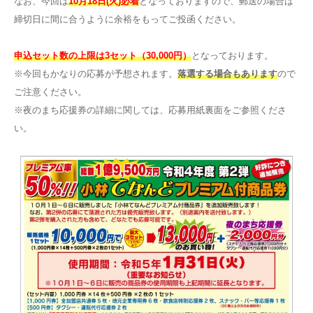
なお、今回は
10月18日(火)必着
となっておりますので、郵送の場合は
締切日に間に合うように余裕をもってご投函ください。
申込セット数の上限は3セット（30,000円）
となっております。
※今回もかなりの応募が予想されます。
落選する場合もあります
ので
ご注意ください。
※夜のまち応援券の詳細に関しては、応募用紙裏面をご参照くださ
い。