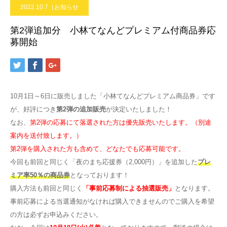
2022.10.7
お知らせ
第2弾追加分 小林てなんどプレミアム付商品券応
募開始
10月1日～6日に販売しました「小林てなんどプレミアム商品券」です
が、好評につき
第2弾の追加販売
が決定いたしました！
なお、
第2弾の応募にて落選された方は優先販売いたします。（別途
案内を送付致します。）
第2弾を購入された方も含めて、どなたでも応募可能です。
今回も前回と同じく「夜のまち応援券（2,000円）」を追加した
プレ
ミア率50％の商品券
となっております！
購入方法も前回と同じく
「事前応募制による抽選販売」
となります。
事前応募による当選通知がなければ購入できませんのでご購入を希望
の方は必ずお申込みください。