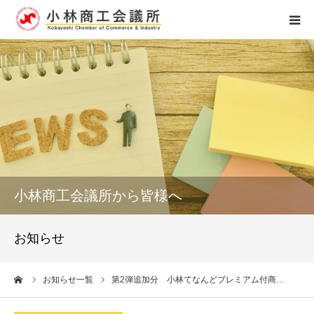
ホーム
組織概要
アクセス
個人情報保護
小林商工会議所から皆様へ
お問い合せ
お知らせ
0984-23-4121
ーム
お知らせ一覧
第2弾追加分 小林てなんどプレミアム付商…
受付時間 8：15～17：00