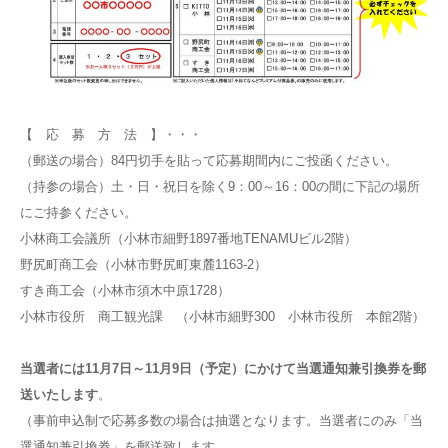
【 応 募 方 法 】・・・
（郵送の場合）84円切手を貼って応募期間内にご投函ください。
（持参の場合）土・日・祝日を除く9：00～16：00の間に下記の場所
にご持参ください。
小林商工会議所（小林市細野1897番地TENAMUビル2階）
野尻町商工会（小林市野尻町東麓1163-2）
すき商工会（小林市須木中原1728）
小林市役所 商工観光課 （小林市細野300 小林市役所 本館2階）
当選者には11月7日～11月9日（予定）にかけて当選通知兼引換券を郵
送いたします
。
（事前申込制で応募多数の場合は抽選となります。当選者にのみ「当
選通知兼引換券」を郵送致します。